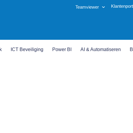
Klantenport
Teamviewer
k
ICT Beveiliging
Power BI
AI & Automatiseren
B
urity