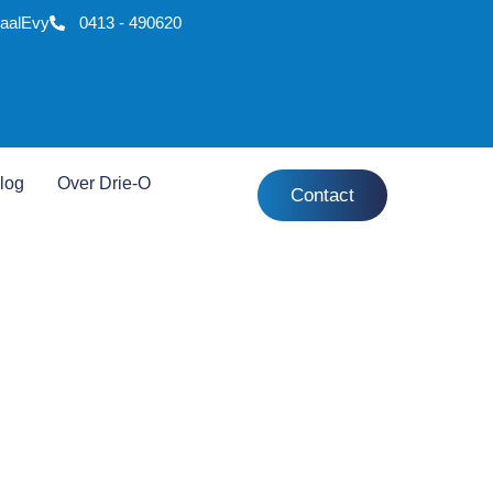
aal
Evy
0413 - 490620
log
Over Drie-O
Contact