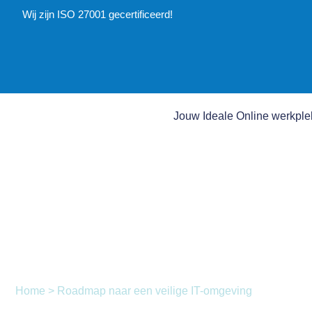
Wij zijn ISO 27001 gecertificeerd!
Jouw Ideale Online werkple
Roadmap cybersec
Home
>
Roadmap naar een veilige IT-omgeving