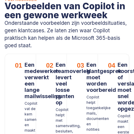
Voorbeelden van Copilot in
een gewone werkweek
Onderstaande voorbeelden zijn voorbeeldsituaties,
geen klantcases. Ze laten zien waar Copilot
praktisch kan helpen als de Microsoft 365-basis
goed staat.
01
Een
02
Een
03
Een
04
Een
medewerker
teamoverleg
klantgesprek
voors
verwerkt
levert
moet
of
een
veel
worden
versl
lange
losse
voorbereid
moet
mailwisseling
punten
snel
Copilot
op
word
helpt
Copilot
toegankelijke
opgez
vat de
Copilot
mails,
kern
helpt
Copilot
documenten
samen
met
maakt
en
en
samenvatting,
een
notities
maakt
besluiten,
eerste