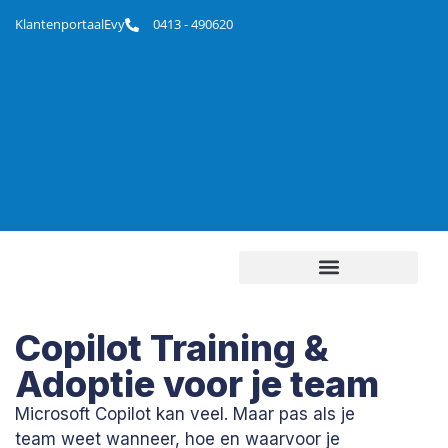
Klantenportaal
Evy
0413 - 490620
Jouw Ideale Online werkplek
AI & Automatiseren
Copilot Training &
Adoptie voor je team
Microsoft Copilot kan veel. Maar pas als je
team weet wanneer, hoe en waarvoor je