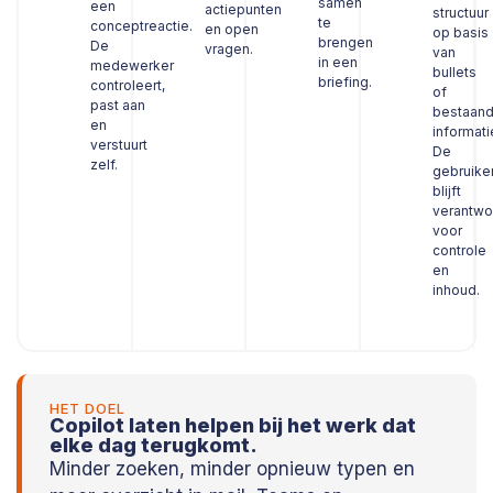
samen
een
actiepunten
structuur
te
conceptreactie.
en open
op basis
brengen
De
vragen.
van
in een
medewerker
bullets
briefing.
controleert,
of
past aan
bestaan
en
informati
verstuurt
De
zelf.
gebruike
blijft
verantwo
voor
controle
en
inhoud.
HET DOEL
Copilot laten helpen bij het werk dat
elke dag terugkomt.
Minder zoeken, minder opnieuw typen en