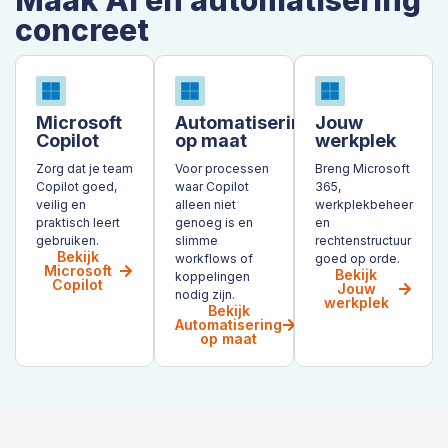
Maak AI en automatisering
concreet
Microsoft
Automatisering
Jouw
Copilot
op maat
werkplek
Zorg dat je team
Voor processen
Breng Microsoft
Copilot goed,
waar Copilot
365,
veilig en
alleen niet
werkplekbeheer
praktisch leert
genoeg is en
en
gebruiken.
slimme
rechtenstructuur
Bekijk
workflows of
goed op orde.
Microsoft
Bekijk
koppelingen
Copilot
Jouw
nodig zijn.
werkplek
Bekijk
Automatisering
op maat