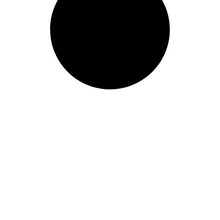
Laatste blogs
Par
De olifant in de kamer: “Overstappen
HP
rkplek
van IT-partner kost te veel tijd en
Soph
gedoe”
Terr