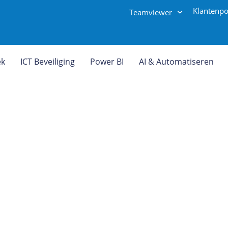
Klantenpo
Teamviewer
ek
ICT Beveiliging
Power BI
AI & Automatiseren