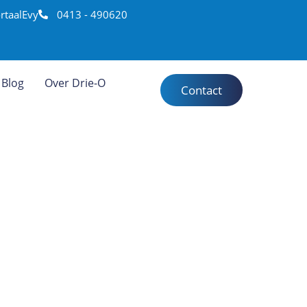
rtaal
Evy
0413 - 490620
Blog
Over Drie-O
Contact