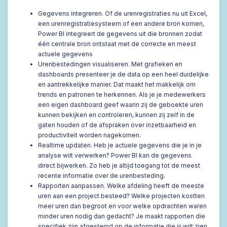
Gegevens integreren. Of de urenregistraties nu uit Excel,
een urenregistratiesysteem of een andere bron komen,
Power BI integreert de gegevens uit die bronnen zodat
één centrale bron ontstaat met de correcte en meest
actuele gegevens
Urenbestedingen visualiseren. Met grafieken en
dashboards presenteer je de data op een heel duidelijke
en aantrekkelijke manier. Dat maakt het makkelijk om
trends en patronen te herkennen. Als je je medewerkers
een eigen dashboard geef waarin zij de geboekte uren
kunnen bekijken en controleren, kunnen zij zelf in de
gaten houden of de afspraken over inzetbaarheid en
productiviteit worden nagekomen.
Realtime updaten. Heb je actuele gegevens die je in je
analyse wilt verwerken? Power BI kan de gegevens
direct bijwerken. Zo heb je altijd toegang tot de meest
recente informatie over de urenbesteding.
Rapporten aanpassen. Welke afdeling heeft de meeste
uren aan een project besteed? Welke projecten kostten
meer uren dan begroot en voor welke opdrachten waren
minder uren nodig dan gedacht? Je maakt rapporten die
specifiek zijn afgestemd op de informatie die jij wilt zien.