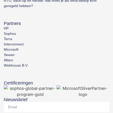
RTO, back-up en herstel: wat moet je als MKB-bedrijf écht
geregeld hebben?
Partners
HP
Sophos
Terra
Interconnect
Microsoft
Sewan
Altaro
Webhouse B.V.
Certificeringen
Nieuwsbrief