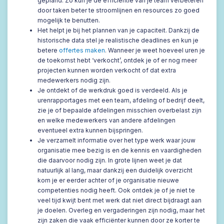
gepland. Zo kun je de efficiëntie van je team verbeteren
door taken beter te stroomlijnen en resources zo goed
mogelijk te benutten.
Het helpt je bij het plannen van je capaciteit. Dankzij de
historische data stel je realistische deadlines en kun je
betere
offertes maken
. Wanneer je weet hoeveel uren je
de toekomst hebt ‘verkocht’, ontdek je of er nog meer
projecten kunnen worden verkocht of dat extra
medewerkers nodig zijn.
Je ontdekt of de werkdruk goed is verdeeld. Als je
urenrapportages met een team, afdeling of bedrijf deelt,
zie je of bepaalde afdelingen misschien overbelast zijn
en welke medewerkers van andere afdelingen
eventueel extra kunnen bijspringen.
Je verzamelt informatie over het type werk waar jouw
organisatie mee bezig is en de kennis en vaardigheden
die daarvoor nodig zijn. In grote lijnen weet je dat
natuurlijk al lang, maar dankzij een duidelijk overzicht
kom je er eerder achter of je organisatie nieuwe
competenties nodig heeft. Ook ontdek je of je niet te
veel tijd kwijt bent met werk dat niet direct bijdraagt aan
je doelen. Overleg en vergaderingen zijn nodig, maar het
zijn zaken die vaak efficiënter kunnen door ze korter te